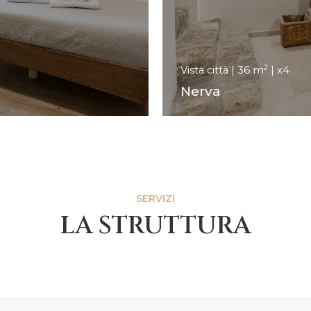
2
Vista città | 36 m
| x4
Nerva
SERVIZI
LA STRUTTURA