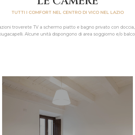
LE CAMERE
TUTTI I COMFORT NEL CENTRO DI VICO NEL LAZIO
azioni troverete TV a schermo piatto e bagno privato con doccia,
iugacapelli. Alcune unità dispongono di area soggiorno e/o balco