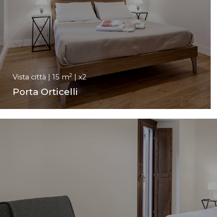
2
Vista città | 15 m
| x2
Porta Orticelli