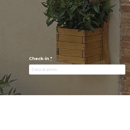
Check-in
*