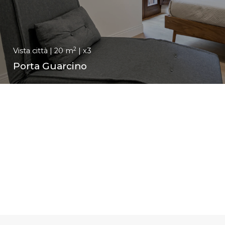
2
Vista città | 20 m
| x3
Porta Guarcino